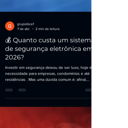
grupoibce1
7 de abr.
2 min de leitura
💰 Quanto custa um sistema
de segurança eletrônica em
2026?
Investir em segurança deixou de ser luxo, hoje é
necessidade para empresas, condomínios e até
residências . Mas uma dúvida comum é: afinal,
quanto custa um sistema de segurança eletrônica?
A resposta é: depende do nível de proteção que
você precisa . Neste guia, você vai entender os
preços, fatores e como escolher a melhor solução.
📊 Qual o valor de um sistema de segurança
eletrônica? Os preços podem variar bastante