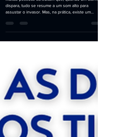
alarme dispara?
Muitas pessoas acreditam que, quando um alarme
dispara, tudo se resume a um som alto para
assustar o invasor. Mas, na prática, existe um
processo estratégico e imediato acontecendo nos
bastidores. Um sistema de alarme quando dispara
é parte de uma estrutura inteligente de segurança,
que envolve tecnologia, análise humana e
protocolos bem definidos. Entenda o que
realmente acontece quando um alarme é acionado.
1. Detecção Imediata da Ocorrência Tudo começa
com os sensores inst