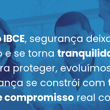
 IBCE
, segurança deix
 e se torna
tranquili
a proteger, evoluímos
ança se constrói com
 e compromisso
real c