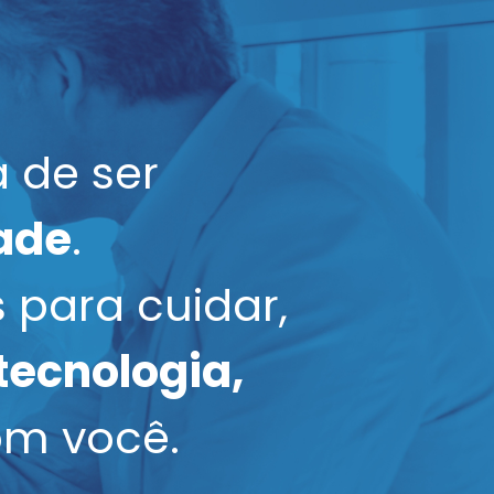
a de ser
dade
.
 para cuidar,
tecnologia,
om você.