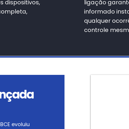
 dispositivos,
ligação garant
completa,
informado ins
.
qualquer ocorr
controle mesmo
ançada
BCE evoluiu