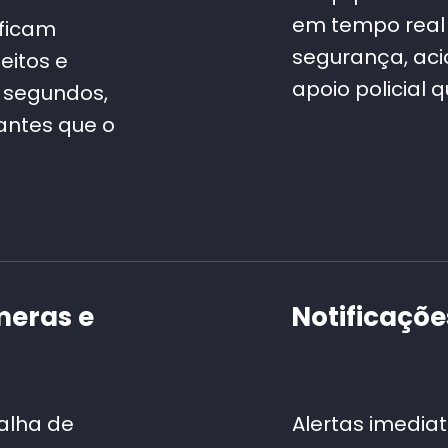
em tempo real 
ificam
segurança, aci
eitos e
apoio policial 
 segundos,
antes que o
meras e
Notificaçõ
alha de
Alertas imediat