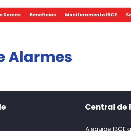
m Somos
Benefícios
Monitoramento IBCE
S
e Alarmes
de
Central de
A equipe IBCE