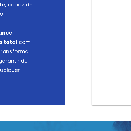
te,
capaz de
o.
ance,
 total
com
 transforma
garantindo
ualquer