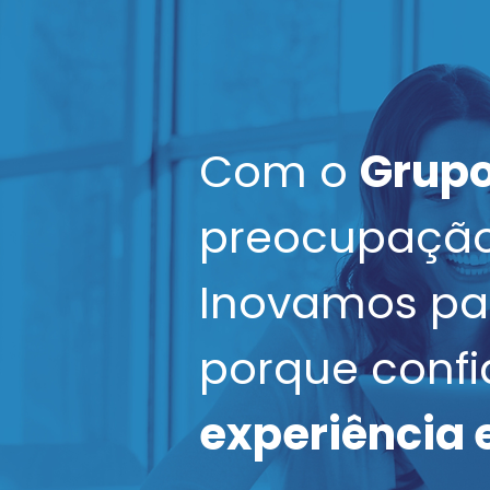
Com o
Grupo
preocupação
Inovamos par
porque confi
experiência